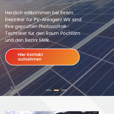
P
P
a
a
Herzlich willkommen bei Ihrem
Elektriker für PV-Anlagen! Wir sind
r
r
Ihre geprüften Photovoltaik-
t
t
Techniker für den Raum Pöchlarn
und den Bezirk Melk.
n
n
e
e
Hier Kontakt
aufnehmen
r
r
f
f
ü
ü
r
r
P
P
h
h