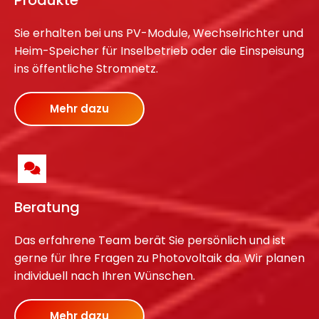
Produkte
e
e
n
n
Sie erhalten bei uns PV-Module, Wechselrichter und
P
P
Heim-Speicher für Inselbetrieb oder die Einspeisung
ins öffentliche Stromnetz.
h
h
o
o
t
t
Mehr dazu
o
o
v
v
o
o
l
l
t
t
Beratung
a
a
Das erfahrene Team berät Sie persönlich und ist
i
i
gerne für Ihre Fragen zu Photovoltaik da. Wir planen
k
k
individuell nach Ihren Wünschen.
-
-
T
T
Mehr dazu