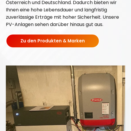
Österreich und Deutschland. Dadurch bieten wir
m
m
Ihnen eine hohe Lebensdauer und langfristig
P
P
zuverlässige Erträge mit hoher Sicherheit. Unsere
ö
ö
PV-Anlagen sehen darüber hinaus gut aus.
c
c
h
h
Zu den Produkten & Marken
l
l
a
a
r
r
n
n
u
u
n
n
d
d
d
d
e
e
n
n
B
B
e
e