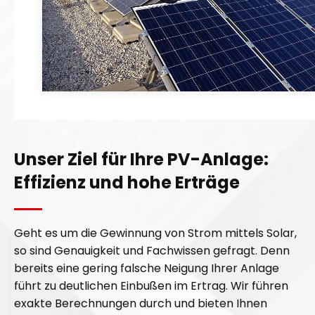
u
u
s
s
P
P
ö
ö
c
c
h
h
Unser Ziel für Ihre PV-Anlage:
l
l
Effizienz und hohe Erträge
a
a
r
r
Geht es um die Gewinnung von Strom mittels Solar,
n
n
so sind Genauigkeit und Fachwissen gefragt. Denn
bereits eine gering falsche Neigung Ihrer Anlage
,
,
führt zu deutlichen Einbußen im Ertrag. Wir führen
exakte Berechnungen durch und bieten Ihnen
B
B