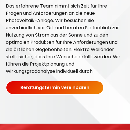
Das erfahrene Team nimmt sich Zeit für Ihre
r
r
Fragen und Anforderungen an die neue
f
f
Photovoltaik-Anlage. Wir besuchen Sie
ü
ü
unverbindlich vor Ort und beraten Sie fachlich zur
r
r
Nutzung von Strom aus der Sonne und zu den
P
P
optimalen Produkten für Ihre Anforderungen und
V
V
die örtlichen Gegebenheiten. Elektro Weiländer
-
-
stellt sicher, dass Ihre Wünsche erfüllt werden. Wir
A
A
führen die Projektplanung und
n
n
Wirkungsgradanalyse individuell durch.
l
l
a
a
Beratungstermin vereinbaren
g
g
e
e
n
n
!
!
W
W