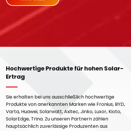
e
e
c
c
h
h
n
n
i
i
k
k
e
e
r
r
f
f
Hochwertige Produkte für hohen Solar-
ü
ü
Ertrag
r
r
d
d
e
e
Sie erhalten bei uns ausschließlich hochwertige
n
n
Produkte von anerkannten Marken wie Fronius, BYD,
R
R
Varta, Huawei, Solarwatt, Axitec, Jinko, Luxor, Kioto,
a
a
SolarEdge, Trina. Zu unseren Partnern zählen
hauptsächlich zuverlässige Produzenten aus
u
u