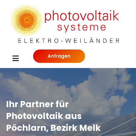
Anfragen
I
I
Ihr Partner für
h
h
Photovoltaik aus
r
r
Pöchlarn, Bezirk Melk